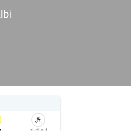
lbi
m
gladheid