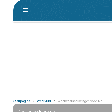
Startpagina
/
Weer Albi
/
Weerwaarschuwingen voor Albi
Occitanië · Frankrijk