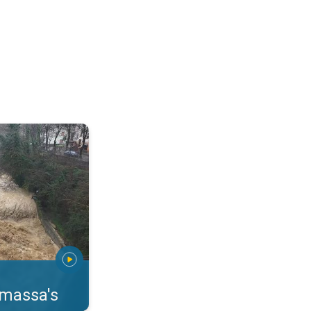
erstromingen Toscane. . .
rmassa's