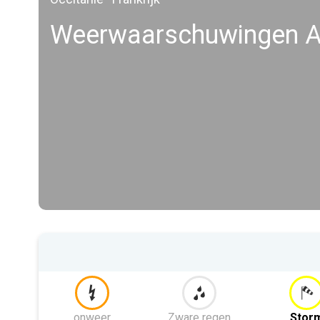
Weerwaarschuwingen A
onweer
Zware regen
Stor