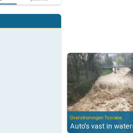
Auto's vast in watermassa's. Ov
Overstromingen Toscane
Auto's vast in wate