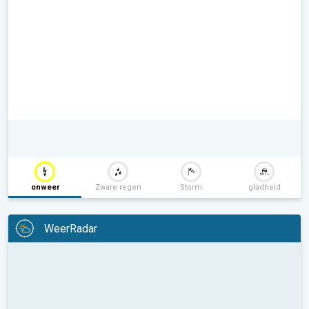
onweer
Zware regen
Storm
gladheid
WeerRadar