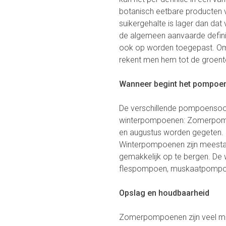
botanisch eetbare producten v
suikergehalte is lager dan dat
de algemeen aanvaarde definit
ook op worden toegepast. Om
rekent men hem tot de groent
Wanneer begint het pompoe
De verschillende pompoensoort
winterpompoenen: Zomerpompoe
en augustus worden gegeten. 
Winterpompoenen zijn meestal v
gemakkelijk op te bergen. De
flespompoen, muskaatpompo
Opslag en houdbaarheid
Zomerpompoenen zijn veel moe