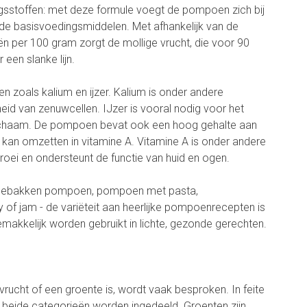
ngsstoffen: met deze formule voegt de pompoen zich bij
nde basisvoedingsmiddelen. Met afhankelijk van de
ieën per 100 gram zorgt de mollige vrucht, die voor 90
 een slanke lijn.
en zoals kalium en ijzer. Kalium is onder andere
heid van zenuwcellen. IJzer is vooral nodig voor het
t lichaam. De pompoen bevat ook een hoog gehalte aan
 kan omzetten in vitamine A. Vitamine A is onder andere
roei en ondersteunt de functie van huid en ogen.
gebakken pompoen, pompoen met pasta,
 of jam - de variëteit aan heerlijke pompoenrecepten is
akkelijk worden gebruikt in lichte, gezonde gerechten.
ucht of een groente is, wordt vaak besproken. In feite
an beide categorieën worden ingedeeld. Groenten zijn