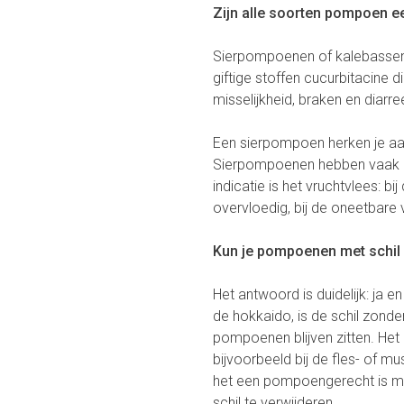
Zijn alle soorten pompoen e
Sierpompoenen of kalebassen 
giftige stoffen cucurbitacine 
misselijkheid, braken en diarr
Een sierpompoen herken je aan 
Sierpompoenen hebben vaak on
indicatie is het vruchtvlees: b
overvloedig, bij de oneetbare
Kun je pompoenen met schil
Het antwoord is duidelijk: ja
de hokkaido, is de schil zonde
pompoenen blijven zitten. Het 
bijvoorbeeld bij de fles- of 
het een pompoengerecht is me
schil te verwijderen.