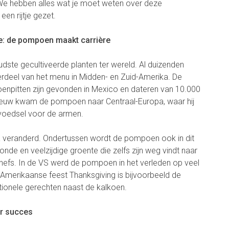
 We hebben alles wat je moet weten over deze
en rijtje gezet.
ne: de pompoen maakt carrière
ste gecultiveerde planten ter wereld. Al duizenden
derdeel van het menu in Midden- en Zuid-Amerika. De
enpitten zijn gevonden in Mexico en dateren van 10.000
 eeuw kwam de pompoen naar Centraal-Europa, waar hij
 voedsel voor de armen.
ia veranderd. Ondertussen wordt de pompoen ook in dit
de en veelzijdige groente die zelfs zijn weg vindt naar
hefs. In de VS werd de pompoen in het verleden op veel
t Amerikaanse feest Thanksgiving is bijvoorbeeld de
itionele gerechten naast de kalkoen.
or succes