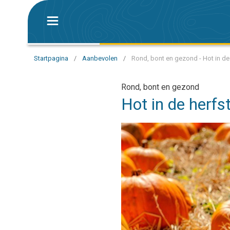
Startpagina
/
Aanbevolen
/
Rond, bont en gezond - Hot in d
Rond, bont en gezond
Hot in de herf