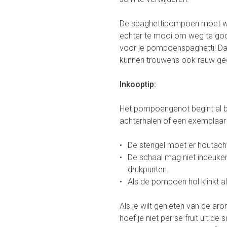
De spaghettipompoen moet wo
echter te mooi om weg te gooi
voor je pompoenspaghetti! Dat
kunnen trouwens ook rauw gege
Inkooptip:
Het pompoengenot begint al bij
achterhalen of een exemplaar de
De stengel moet er houtachtig
De schaal mag niet indeuken
drukpunten.
Als de pompoen hol klinkt als j
Als je wilt genieten van de a
hoef je niet per se fruit uit 