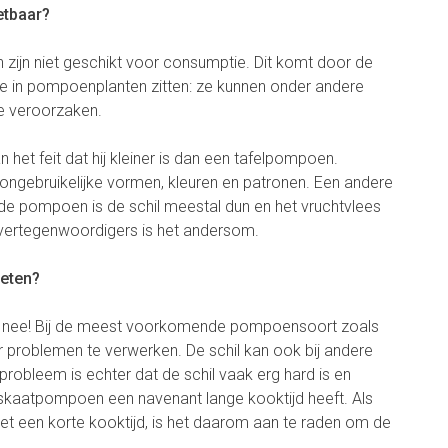
etbaar?
zijn niet geschikt voor consumptie. Dit komt door de
die in pompoenplanten zitten: ze kunnen onder andere
ee veroorzaken.
het feit dat hij kleiner is dan een tafelpompoen.
gebruikelijke vormen, kleuren en patronen. Een andere
ij de pompoen is de schil meestal dun en het vruchtvlees
 vertegenwoordigers is het andersom.
 eten?
 en nee! Bij de meest voorkomende pompoensoort zoals
r problemen te verwerken. De schil kan ook bij andere
probleem is echter dat de schil vaak erg hard is en
muskaatpompoen een navenant lange kooktijd heeft. Als
t een korte kooktijd, is het daarom aan te raden om de