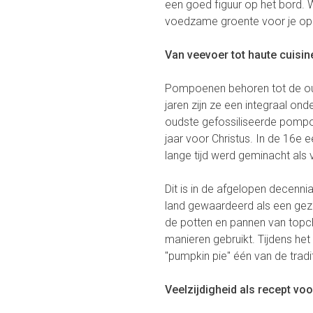
een goed figuur op het bord.
voedzame groente voor je op e
Van veevoer tot haute cuisi
Pompoenen behoren tot de oud
jaren zijn ze een integraal on
oudste gefossiliseerde pompo
jaar voor Christus. In de 16e
lange tijd werd geminacht als
Dit is in de afgelopen decenn
land gewaardeerd als een gezon
de potten en pannen van topc
manieren gebruikt. Tijdens he
"pumpkin pie" één van de trad
Veelzijdigheid als recept vo