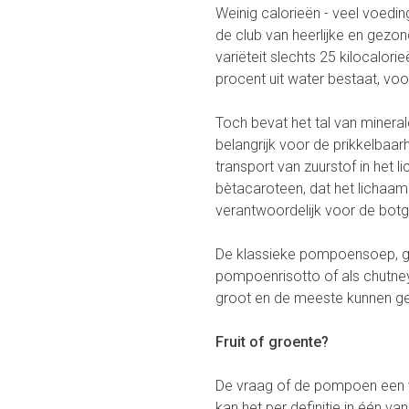
Weinig calorieën - veel voedi
de club van heerlijke en gezo
variëteit slechts 25 kilocalor
procent uit water bestaat, voor
Toch bevat het tal van mineral
belangrijk voor de prikkelbaar
transport van zuurstof in he
bètacaroteen, dat het lichaam
verantwoordelijk voor de botg
De klassieke pompoensoep, 
pompoenrisotto of als chutney
groot en de meeste kunnen gem
Fruit of groente?
De vraag of de pompoen een vr
kan het per definitie in één v