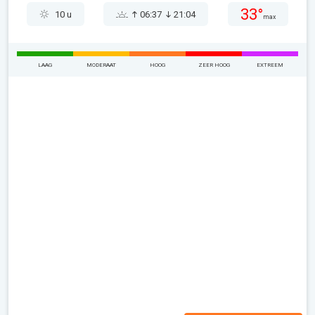
33°
10 u
06:37
21:04
max
LAAG
MODERAAT
HOOG
ZEER HOOG
EXTREEM