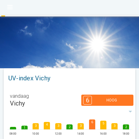
UV-index Vichy
vandaag
6
HOOG
Vichy
6
5
4
3
3
3
3
2
2
1
08:00
10:00
12:00
14:00
16:00
18:00