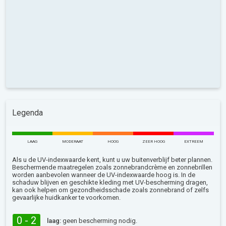
Legenda
LAAG
MODERAAT
HOOG
ZEER HOOG
EXTREEM
Als u de UV-indexwaarde kent, kunt u uw buitenverblijf beter plannen.
Beschermende maatregelen zoals zonnebrandcrème en zonnebrillen
worden aanbevolen wanneer de UV-indexwaarde hoog is. In de
schaduw blijven en geschikte kleding met UV-bescherming dragen,
kan ook helpen om gezondheidsschade zoals zonnebrand of zelfs
gevaarlijke huidkanker te voorkomen.
0 - 2
laag:
geen bescherming nodig.