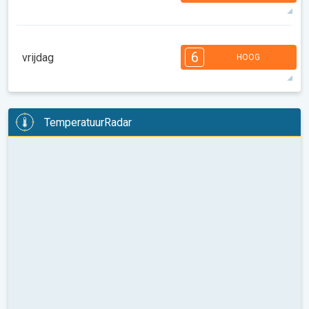
37°
13 u
06:41
21:00
max
7
7
6
6
5
4
3
2
2
1
6
vrijdag
HOOG
08:00
10:00
12:00
14:00
16:00
18:00
39°
12 u
06:42
20:58
max
6
6
6
6
5
5
4
3
2
2
1
TemperatuurRadar
08:00
10:00
12:00
14:00
16:00
18:00
38°
12 u
06:43
20:57
max