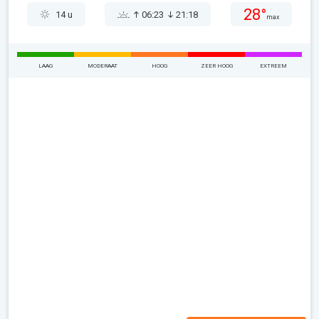
28°
14 u
06:23
21:18
max
LAAG
MODERAAT
HOOG
ZEER HOOG
EXTREEM