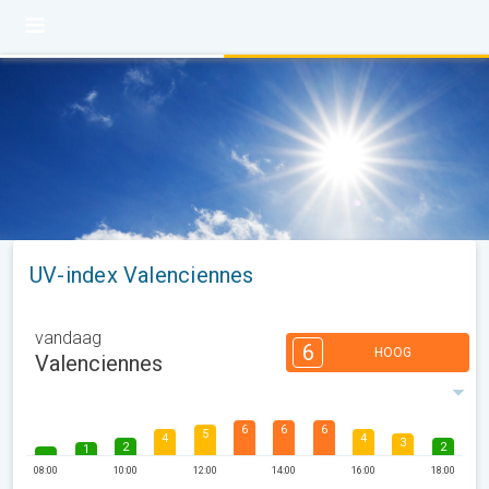
UV-index Valenciennes
vandaag
6
HOOG
Valenciennes
6
6
6
5
4
4
3
2
2
1
08:00
10:00
12:00
14:00
16:00
18:00