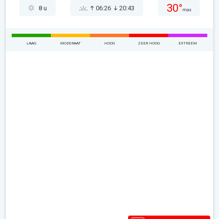
30°
8 u
06:26
20:43
max
LAAG
MODERAAT
HOOG
ZEER HOOG
EXTREEM