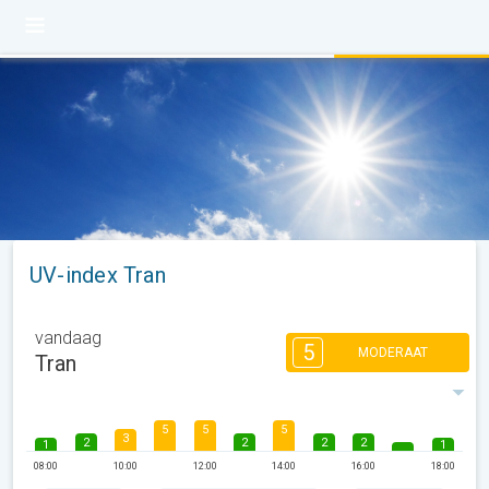
UV-index Tran
vandaag
5
MODERAAT
Tran
5
5
5
3
2
2
2
2
1
1
08:00
10:00
12:00
14:00
16:00
18:00