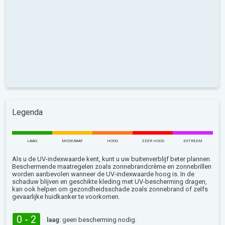
Legenda
LAAG
MODERAAT
HOOG
ZEER HOOG
EXTREEM
Als u de UV-indexwaarde kent, kunt u uw buitenverblijf beter plannen.
Beschermende maatregelen zoals zonnebrandcrème en zonnebrillen
worden aanbevolen wanneer de UV-indexwaarde hoog is. In de
schaduw blijven en geschikte kleding met UV-bescherming dragen,
kan ook helpen om gezondheidsschade zoals zonnebrand of zelfs
gevaarlijke huidkanker te voorkomen.
0 - 2
laag:
geen bescherming nodig.