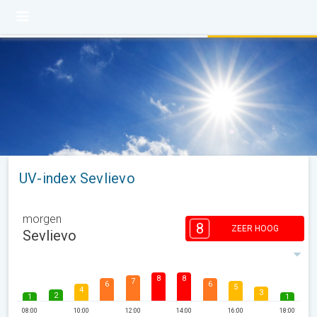
UV-index Sevlievo
morgen
8
ZEER HOOG
Sevlievo
8
8
7
6
6
5
4
3
2
1
1
08:00
10:00
12:00
14:00
16:00
18:00