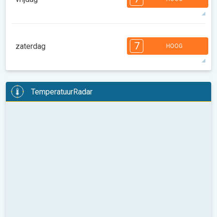
28°
5 u
06:22
20:25
max
7
6
6
6
5
4
4
2
2
1
7
zaterdag
HOOG
08:00
10:00
12:00
14:00
16:00
18:00
29°
11 u
06:24
20:23
max
7
6
6
6
5
4
4
3
2
2
1
TemperatuurRadar
08:00
10:00
12:00
14:00
16:00
18:00
30°
13 u
06:25
20:22
max