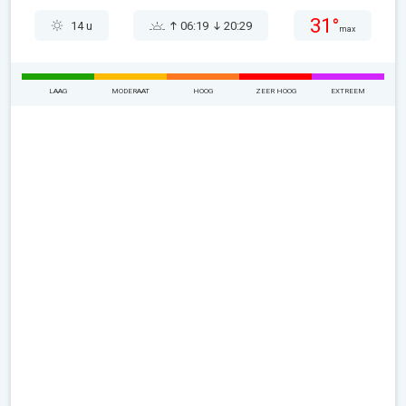
31°
14 u
06:19
20:29
max
LAAG
MODERAAT
HOOG
ZEER HOOG
EXTREEM