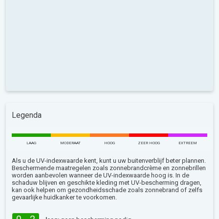
Legenda
LAAG
MODERAAT
HOOG
ZEER HOOG
EXTREEM
Als u de UV-indexwaarde kent, kunt u uw buitenverblijf beter plannen.
Beschermende maatregelen zoals zonnebrandcrème en zonnebrillen
worden aanbevolen wanneer de UV-indexwaarde hoog is. In de
schaduw blijven en geschikte kleding met UV-bescherming dragen,
kan ook helpen om gezondheidsschade zoals zonnebrand of zelfs
gevaarlijke huidkanker te voorkomen.