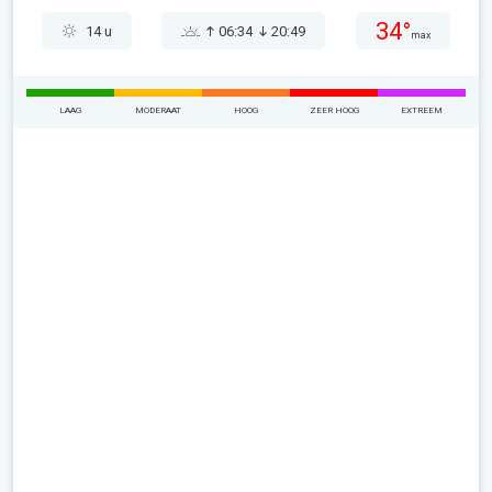
34°
14 u
06:34
20:49
max
LAAG
MODERAAT
HOOG
ZEER HOOG
EXTREEM