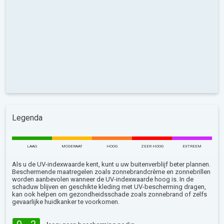
Legenda
LAAG
MODERAAT
HOOG
ZEER HOOG
EXTREEM
Als u de UV-indexwaarde kent, kunt u uw buitenverblijf beter plannen.
Beschermende maatregelen zoals zonnebrandcrème en zonnebrillen
worden aanbevolen wanneer de UV-indexwaarde hoog is. In de
schaduw blijven en geschikte kleding met UV-bescherming dragen,
kan ook helpen om gezondheidsschade zoals zonnebrand of zelfs
gevaarlijke huidkanker te voorkomen.