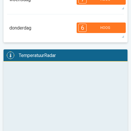
08:00
10:00
12:00
14:00
16:00
18:00
34°
14 u
06:37
20:45
max
7
6
6
6
4
4
3
3
2
1
6
donderdag
HOOG
08:00
10:00
12:00
14:00
16:00
18:00
34°
12 u
06:38
20:43
max
6
6
6
6
5
4
4
3
2
2
1
TemperatuurRadar
08:00
10:00
12:00
14:00
16:00
18:00
36°
12 u
06:39
20:42
max