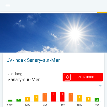
UV-index Sanary-sur-Mer
vandaag
8
ZEER HOOG
Sanary-sur-Mer
8
8
7
7
5
5
3
3
2
1
08:00
10:00
12:00
14:00
16:00
18:00