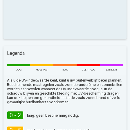
Legenda
LAAG
MODERAAT
HOOG
ZEER HOOG
EXTREEM
Als u de UV-indexwaarde kent, kunt u uw buitenverblijf beter plannen.
Beschermende maatregelen zoals zonnebrandcrème en zonnebrillen
worden aanbevolen wanneer de UV-indexwaarde hoog is. In de
schaduw blijven en geschikte kleding met UV-bescherming dragen,
kan ook helpen om gezondheidsschade zoals zonnebrand of zelfs
gevaarlijke huidkanker te voorkomen.
0 - 2
laag:
geen bescherming nodig.