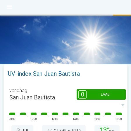
UV-index San Juan Bautista
vandaag
0
LAAG
San Juan Bautista
08:00
10:00
12:00
14:00
16:00
18:00
13°
0 u
07:42
18:15