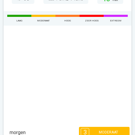
max
LAAG
MODERAAT
HOOG
ZEER HOOG
EXTREEM
3
morgen
MODERAAT