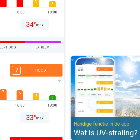
5
3
16:00
18:00
34°
max
EER HOOG
EXTREEM
Wat is UV-straling?. Handige func
7
HOOG
7
6
4
2
16:00
18:00
33°
max
Handige functie in de app
Wat is UV-straling?