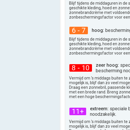
Blijf tijdens de middaguren in de
36°
max
geschikte kleding, hoed en zonneb
zonnebrandcrème met voldoend
zonbeschermingsfactor voor een
6 - 7
hoog:
bescherming
Blijf tijdens de middaguren in de
geschikte kleding, hoed en zonneb
zonnebrandcrème met voldoend
zonbeschermingsfactor voor een
zeer hoog:
spec
8 - 10
bescherming noo
Vermijd om 's middags buiten te zij
mogelijk is, blijf dan zo veel moge
Draag een zonnebril, passende k
met een brede rand. Breng zon
met een hoge beschermingsfacto
extreem:
speciale 
11+
noodzakelijk.
Vermijd om 's middags buiten te zij
mogelijk is, blijf dan zo veel moge