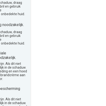
 schaduw, draag
ril en gebruik
e
 onbedekte huid.
 noodzakelijk.
 schaduw, draag
ril en gebruik
e
 onbedekte huid.
iale
dzakelijk.
n. Als dit niet
lijk in de schaduw.
leding en een hoed
nebrandcrème aan
r.
bescherming
n. Als dit niet
lijk in de schaduw.