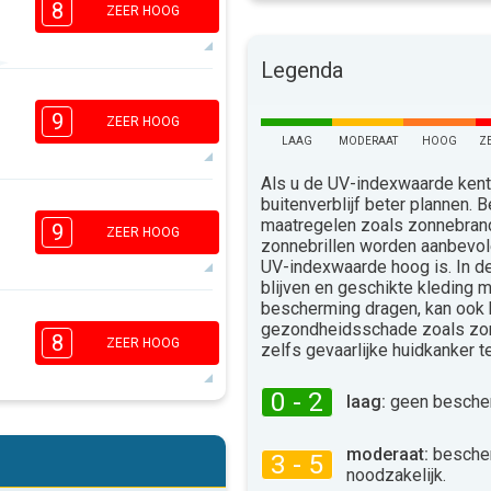
8
ZEER HOOG
Legenda
8
7
5
3
9
ZEER HOOG
16:00
18:00
LAAG
MODERAAT
HOOG
Z
31°
Als u de UV-indexwaarde kent,
max
buitenverblijf beter plannen.
8
7
5
maatregelen zoals zonnebra
3
9
ZEER HOOG
zonnebrillen worden aanbevo
16:00
18:00
UV-indexwaarde hoog is. In 
blijven en geschikte kleding 
34°
max
bescherming dragen, kan ook
8
6
5
gezondheidsschade zoals zo
3
8
ZEER HOOG
zelfs gevaarlijke huidkanker 
16:00
18:00
0 - 2
laag:
geen bescher
35°
max
8
6
5
3
moderaat:
besche
3 - 5
16:00
18:00
noodzakelijk.