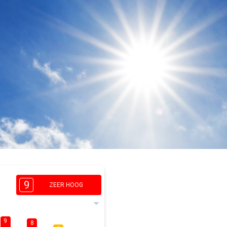
9
ZEER HOOG
9
8