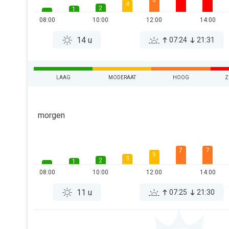
6
4
2
1
08:00
10:00
12:00
14:00
14 u
07:24
21:31
LAAG
MODERAAT
HOOG
Z
morgen
7
7
5
3
2
1
08:00
10:00
12:00
14:00
11 u
07:25
21:30