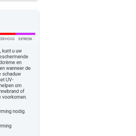
EER HOOG
EXTREEM
 kunt u uw
 Beschermende
ndcrème en
len wanneer de
de schaduw
met UV-
 helpen om
nnebrand of
te voorkomen.
ming nodig.
rming