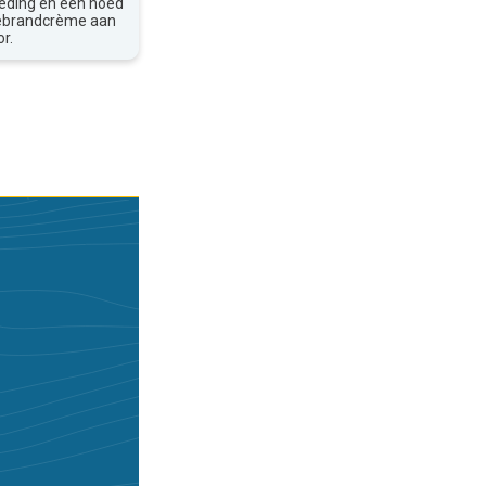
leding en een hoed
nebrandcrème aan
r.