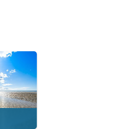
tie in de app. . .