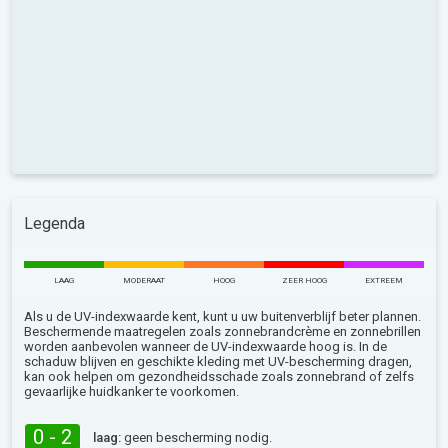
Legenda
LAAG
MODERAAT
HOOG
ZEER HOOG
EXTREEM
Als u de UV-indexwaarde kent, kunt u uw buitenverblijf beter plannen.
Beschermende maatregelen zoals zonnebrandcrème en zonnebrillen
worden aanbevolen wanneer de UV-indexwaarde hoog is. In de
schaduw blijven en geschikte kleding met UV-bescherming dragen,
kan ook helpen om gezondheidsschade zoals zonnebrand of zelfs
gevaarlijke huidkanker te voorkomen.
0 - 2
laag:
geen bescherming nodig.