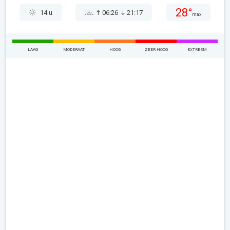
28°
14 u
06:26
21:17
max
LAAG
MODERAAT
HOOG
ZEER HOOG
EXTREEM