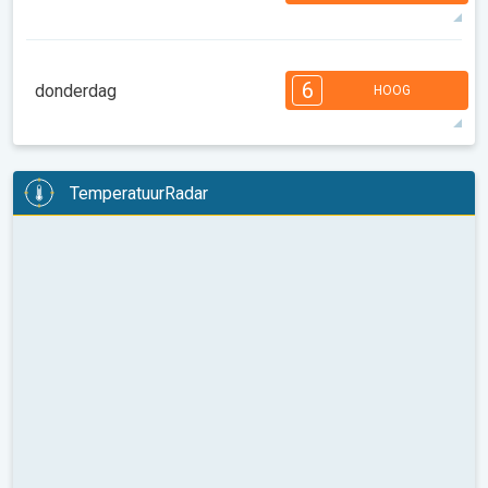
28°
14 u
06:30
21:12
max
7
7
6
5
4
4
3
2
2
1
6
donderdag
HOOG
08:00
10:00
12:00
14:00
16:00
18:00
33°
14 u
06:32
21:10
max
6
6
5
5
5
4
3
3
2
2
1
TemperatuurRadar
08:00
10:00
12:00
14:00
16:00
18:00
35°
14 u
06:33
21:08
max