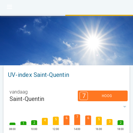
UV-index Saint-Quentin
vandaag
7
HOOG
Saint-Quentin
7
6
6
5
5
4
3
2
2
1
08:00
10:00
12:00
14:00
16:00
18:00