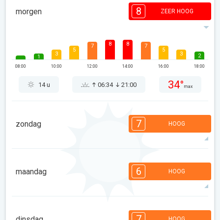
8
morgen
ZEER HOOG
8
8
7
7
5
5
3
3
2
1
08:00
10:00
12:00
14:00
16:00
18:00
34°
14 u
06:34
21:00
max
7
zondag
HOOG
7
6
5
4
3
2
2
2
1
6
maandag
HOOG
08:00
10:00
12:00
14:00
16:00
18:00
32°
9 u
06:35
20:59
max
6
6
6
4
4
3
2
1
1
7
dinsdag
HOOG