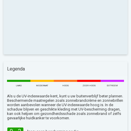
Legenda
LAAG
MODERAAT
HOOG
ZEER HOOG
EXTREEM
Als u de UV-indexwaarde kent, kunt u uw buitenverblijf beter plannen.
Beschermende maatregelen zoals zonnebrandcrème en zonnebrillen
worden aanbevolen wanneer de UV-indexwaarde hoog is. In de
schaduw blijven en geschikte kleding met UV-bescherming dragen,
kan ook helpen om gezondheidsschade zoals zonnebrand of zelfs
gevaarlijke huidkanker te voorkomen.