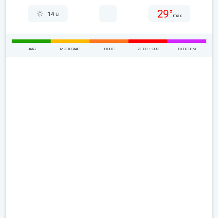
29°
14 u
max
LAAG
MODERAAT
HOOG
ZEER HOOG
EXTREEM