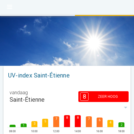
UV-index Saint-Étienne
vandaag
8
ZEER HOOG
Saint-Étienne
8
8
7
7
6
5
4
3
2
1
08:00
10:00
12:00
14:00
16:00
18:00