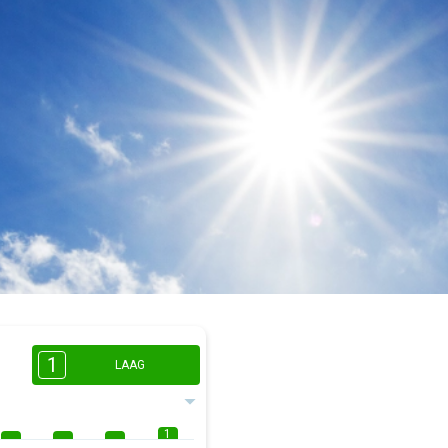
1
LAAG
1