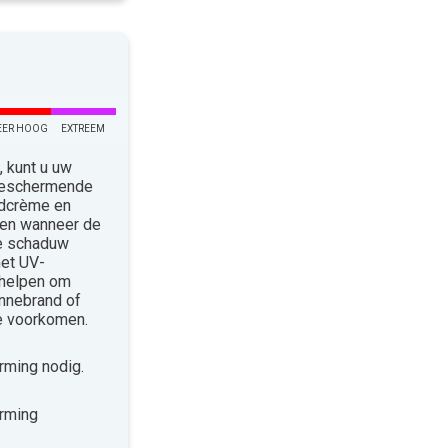
EER HOOG
EXTREEM
 kunt u uw
 Beschermende
ndcrème en
len wanneer de
de schaduw
met UV-
 helpen om
nnebrand of
te voorkomen.
ming nodig.
rming