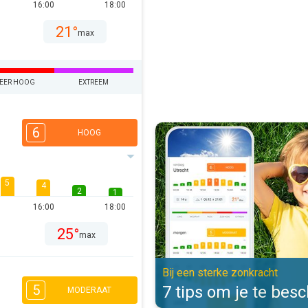
16:00
18:00
21°
max
EER HOOG
EXTREEM
7 tips om je te beschermen. Bij e
6
HOOG
5
4
2
1
16:00
18:00
25°
max
Bij een sterke zonkracht
5
7 tips om je te be
MODERAAT