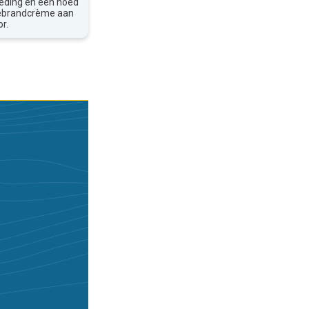
leding en een hoed
nebrandcrème aan
r.