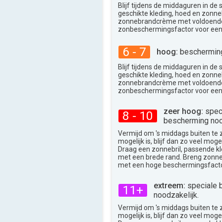
Blijf tijdens de middaguren in de
geschikte kleding, hoed en zonneb
zonnebrandcrème met voldoend
zonbeschermingsfactor voor een
6 - 7
hoog:
bescherming
Blijf tijdens de middaguren in de
geschikte kleding, hoed en zonneb
zonnebrandcrème met voldoend
zonbeschermingsfactor voor een
zeer hoog:
spec
8 - 10
bescherming noo
Vermijd om 's middags buiten te zij
mogelijk is, blijf dan zo veel moge
Draag een zonnebril, passende k
met een brede rand. Breng zon
met een hoge beschermingsfacto
extreem:
speciale 
11+
noodzakelijk.
Vermijd om 's middags buiten te zij
mogelijk is, blijf dan zo veel moge