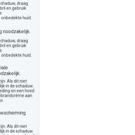
 schaduw, draag
ril en gebruik
e
 onbedekte huid.
 noodzakelijk.
 schaduw, draag
ril en gebruik
e
 onbedekte huid.
iale
dzakelijk.
n. Als dit niet
lijk in de schaduw.
leding en een hoed
nebrandcrème aan
r.
bescherming
n. Als dit niet
lijk in de schaduw.