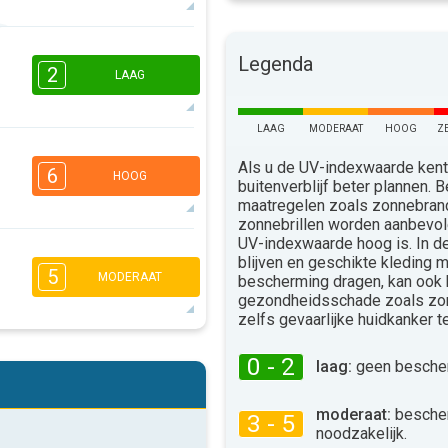
5
3
2
1
Legenda
2
LAAG
16:00
18:00
29°
max
LAAG
MODERAAT
HOOG
Z
2
2
2
1
Als u de UV-indexwaarde kent,
16:00
18:00
6
HOOG
buitenverblijf beter plannen.
24°
maatregelen zoals zonnebra
max
zonnebrillen worden aanbevo
UV-indexwaarde hoog is. In 
5
4
blijven en geschikte kleding 
2
2
5
MODERAAT
bescherming dragen, kan ook
16:00
18:00
gezondheidsschade zoals zo
zelfs gevaarlijke huidkanker 
24°
max
5
4
2
2
0 - 2
laag:
geen bescher
16:00
18:00
moderaat:
besche
25°
3 - 5
max
noodzakelijk.