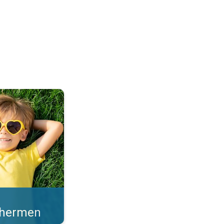
en sterke zonkracht. . .
schermen