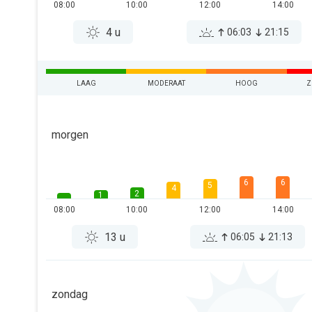
08:00
10:00
12:00
14:00
4 u
06:03
21:15
LAAG
MODERAAT
HOOG
Z
morgen
6
6
5
4
2
1
08:00
10:00
12:00
14:00
13 u
06:05
21:13
zondag