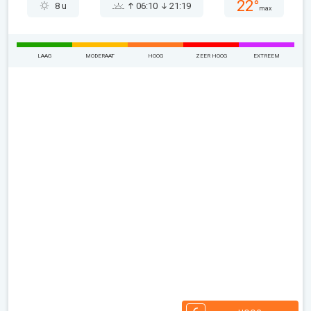
22°
8 u
06:10
21:19
max
LAAG
MODERAAT
HOOG
ZEER HOOG
EXTREEM