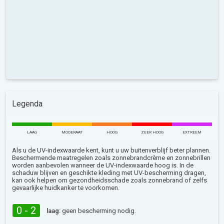
Legenda
LAAG
MODERAAT
HOOG
ZEER HOOG
EXTREEM
Als u de UV-indexwaarde kent, kunt u uw buitenverblijf beter plannen.
Beschermende maatregelen zoals zonnebrandcrème en zonnebrillen
worden aanbevolen wanneer de UV-indexwaarde hoog is. In de
schaduw blijven en geschikte kleding met UV-bescherming dragen,
kan ook helpen om gezondheidsschade zoals zonnebrand of zelfs
gevaarlijke huidkanker te voorkomen.
0 - 2
laag:
geen bescherming nodig.