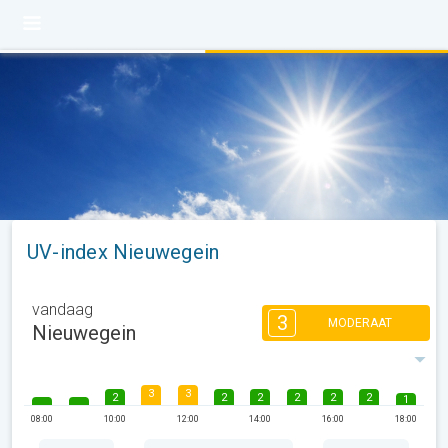
UV-index Nieuwegein
vandaag
3
MODERAAT
Nieuwegein
3
3
2
2
2
2
2
2
1
08:00
10:00
12:00
14:00
16:00
18:00