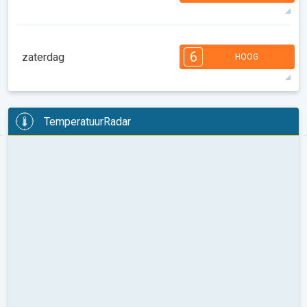
36°
14 u
06:25
20:54
max
7
7
6
6
4
4
3
3
1
1
6
zaterdag
HOOG
08:00
10:00
12:00
14:00
16:00
18:00
37°
14 u
06:26
20:52
max
6
6
5
5
4
4
4
2
2
2
1
TemperatuurRadar
08:00
10:00
12:00
14:00
16:00
18:00
32°
9 u
06:28
20:50
max