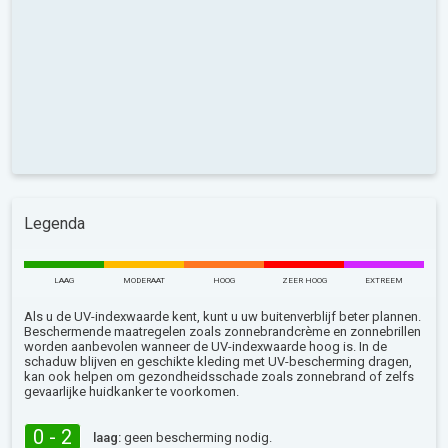
Legenda
LAAG
MODERAAT
HOOG
ZEER HOOG
EXTREEM
Als u de UV-indexwaarde kent, kunt u uw buitenverblijf beter plannen.
Beschermende maatregelen zoals zonnebrandcrème en zonnebrillen
worden aanbevolen wanneer de UV-indexwaarde hoog is. In de
schaduw blijven en geschikte kleding met UV-bescherming dragen,
kan ook helpen om gezondheidsschade zoals zonnebrand of zelfs
gevaarlijke huidkanker te voorkomen.
0 - 2
laag:
geen bescherming nodig.