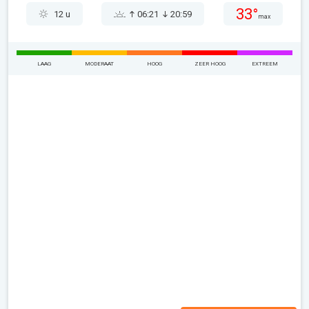
33°
12 u
06:21
20:59
max
LAAG
MODERAAT
HOOG
ZEER HOOG
EXTREEM