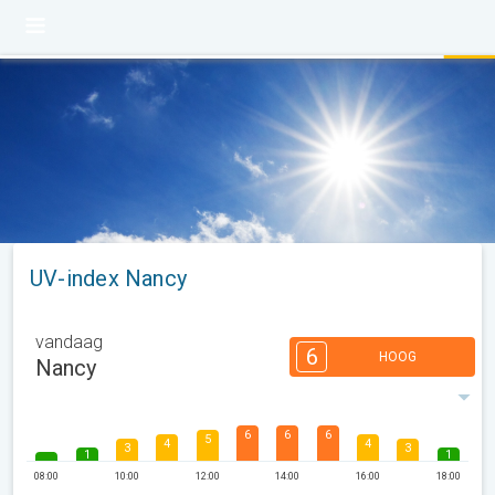
UV-index Nancy
vandaag
6
HOOG
Nancy
6
6
6
5
4
4
3
3
1
1
08:00
10:00
12:00
14:00
16:00
18:00