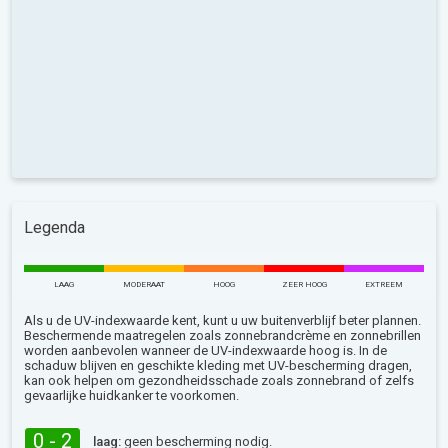
Legenda
LAAG
MODERAAT
HOOG
ZEER HOOG
EXTREEM
Als u de UV-indexwaarde kent, kunt u uw buitenverblijf beter plannen.
Beschermende maatregelen zoals zonnebrandcrème en zonnebrillen
worden aanbevolen wanneer de UV-indexwaarde hoog is. In de
schaduw blijven en geschikte kleding met UV-bescherming dragen,
kan ook helpen om gezondheidsschade zoals zonnebrand of zelfs
gevaarlijke huidkanker te voorkomen.
0 - 2
laag:
geen bescherming nodig.