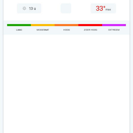
33°
13 u
max
LAAG
MODERAAT
HOOG
ZEER HOOG
EXTREEM