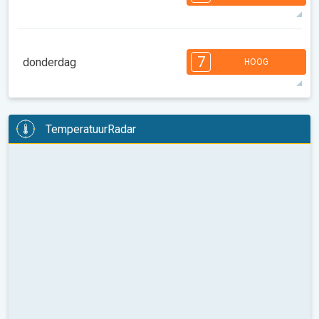
08:00
10:00
12:00
14:00
16:00
18:00
30°
13 u
06:11
20:15
max
7
6
6
6
5
5
4
3
2
2
1
7
donderdag
HOOG
08:00
10:00
12:00
14:00
16:00
18:00
31°
14 u
06:12
20:14
max
7
6
6
6
5
5
4
3
2
2
1
TemperatuurRadar
08:00
10:00
12:00
14:00
16:00
18:00
32°
13 u
06:13
20:13
max