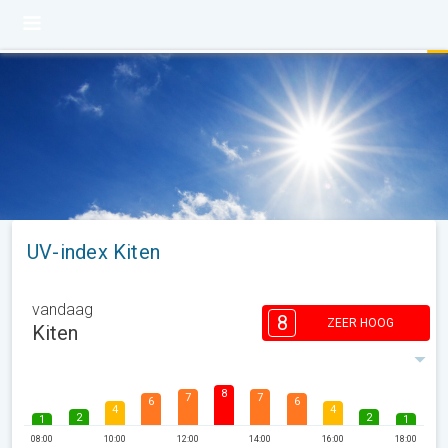
UV-index Kiten
vandaag
8
ZEER HOOG
Kiten
8
7
7
6
6
4
4
2
2
1
1
08:00
10:00
12:00
14:00
16:00
18:00