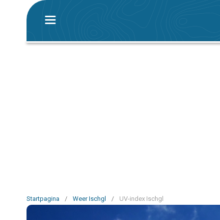
Startpagina
/
Weer Ischgl
/
UV-index Ischgl