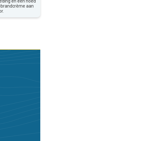
leding en een hoed
nebrandcrème aan
r.