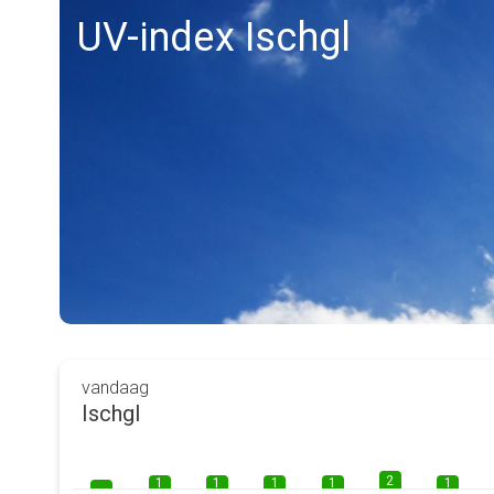
UV-index Ischgl
vandaag
Ischgl
2
1
1
1
1
1