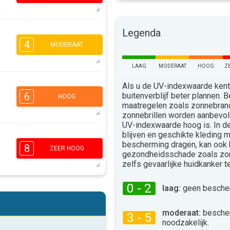
Legenda
6
4
1
4
MODERAAT
16:00
18:00
LAAG
MODERAAT
HOOG
Z
28°
max
3
Als u de UV-indexwaarde kent,
1
1
6
buitenverblijf beter plannen.
16:00
18:00
HOOG
maatregelen zoals zonnebra
25°
zonnebrillen worden aanbevo
max
UV-indexwaarde hoog is. In 
6
blijven en geschikte kleding 
4
2
2
bescherming dragen, kan ook
8
ZEER HOOG
16:00
18:00
gezondheidsschade zoals zo
zelfs gevaarlijke huidkanker 
26°
max
0 - 2
laag:
geen bescher
6
5
3
2
16:00
18:00
moderaat:
besche
3 - 5
noodzakelijk.
27°
max