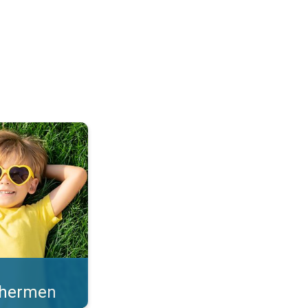
en sterke zonkracht. . .
schermen