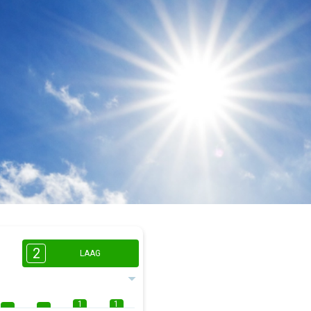
2
LAAG
1
1