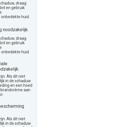
 schaduw, draag
ril en gebruik
e
 onbedekte huid.
 noodzakelijk.
 schaduw, draag
ril en gebruik
e
 onbedekte huid.
iale
dzakelijk.
n. Als dit niet
lijk in de schaduw.
leding en een hoed
nebrandcrème aan
r.
bescherming
n. Als dit niet
lijk in de schaduw.