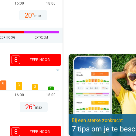
16:00
18:00
20°
max
EER HOOG
EXTREEM
7 tips om je te beschermen. Bij e
8
ZEER HOOG
6
5
3
1
16:00
18:00
26°
max
Bij een sterke zonkracht
7 tips om je te be
8
ZEER HOOG