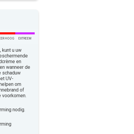
EER HOOG
EXTREEM
 kunt u uw
 Beschermende
ndcrème en
len wanneer de
de schaduw
met UV-
 helpen om
nnebrand of
te voorkomen.
ming nodig.
rming