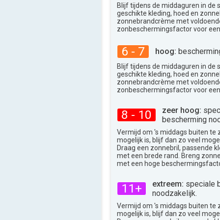
Blijf tijdens de middaguren in de
geschikte kleding, hoed en zonneb
zonnebrandcrème met voldoend
zonbeschermingsfactor voor een
6 - 7
hoog:
bescherming
Blijf tijdens de middaguren in de
geschikte kleding, hoed en zonneb
zonnebrandcrème met voldoend
zonbeschermingsfactor voor een
zeer hoog:
spec
8 - 10
bescherming noo
Vermijd om 's middags buiten te zij
mogelijk is, blijf dan zo veel moge
Draag een zonnebril, passende k
met een brede rand. Breng zon
met een hoge beschermingsfacto
extreem:
speciale 
11+
noodzakelijk.
Vermijd om 's middags buiten te zij
mogelijk is, blijf dan zo veel moge