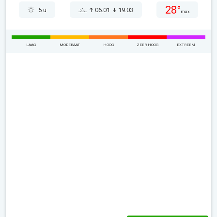
28°
5 u
06:01
19:03
max
LAAG
MODERAAT
HOOG
ZEER HOOG
EXTREEM