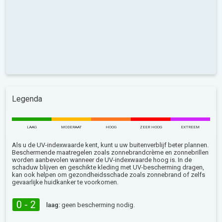
Legenda
LAAG
MODERAAT
HOOG
ZEER HOOG
EXTREEM
Als u de UV-indexwaarde kent, kunt u uw buitenverblijf beter plannen.
Beschermende maatregelen zoals zonnebrandcrème en zonnebrillen
worden aanbevolen wanneer de UV-indexwaarde hoog is. In de
schaduw blijven en geschikte kleding met UV-bescherming dragen,
kan ook helpen om gezondheidsschade zoals zonnebrand of zelfs
gevaarlijke huidkanker te voorkomen.
0 - 2
laag:
geen bescherming nodig.