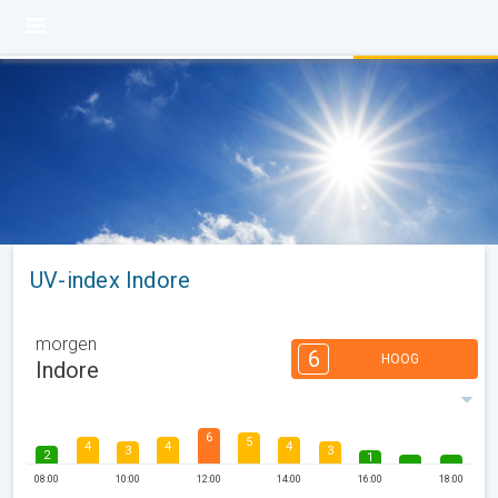
UV-index Indore
morgen
6
HOOG
Indore
6
5
4
4
4
3
3
2
1
08:00
10:00
12:00
14:00
16:00
18:00