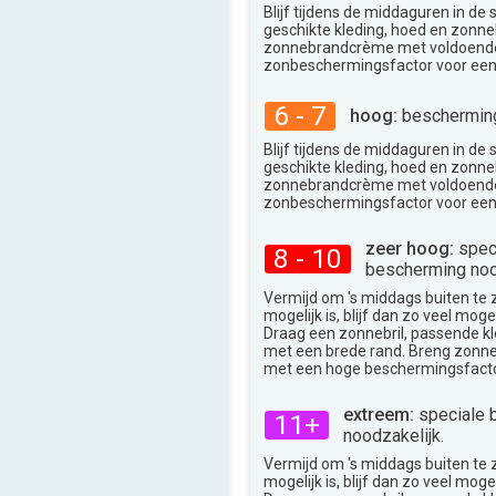
37°
Blijf tijdens de middaguren in de
max
geschikte kleding, hoed en zonneb
zonnebrandcrème met voldoend
zonbeschermingsfactor voor een
6 - 7
hoog:
bescherming
Blijf tijdens de middaguren in de
geschikte kleding, hoed en zonneb
zonnebrandcrème met voldoend
zonbeschermingsfactor voor een
zeer hoog:
spec
8 - 10
bescherming noo
Vermijd om 's middags buiten te zij
mogelijk is, blijf dan zo veel moge
Draag een zonnebril, passende k
met een brede rand. Breng zon
met een hoge beschermingsfacto
extreem:
speciale 
11+
noodzakelijk.
Vermijd om 's middags buiten te zij
mogelijk is, blijf dan zo veel moge