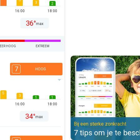
5
3
2
16:00
18:00
36°
max
EER HOOG
EXTREEM
7 tips om je te beschermen. Bij e
7
HOOG
5
3
1
1
16:00
18:00
34°
max
Bij een sterke zonkracht
7 tips om je te be