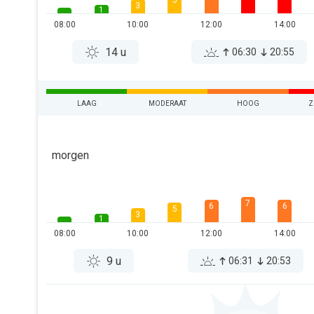
5
3
1
08:00
10:00
12:00
14:00
14 u
06:30
20:55
LAAG
MODERAAT
HOOG
Z
morgen
7
6
6
5
3
1
08:00
10:00
12:00
14:00
9 u
06:31
20:53