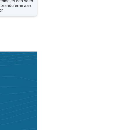
leding en een hoed
nebrandcrème aan
r.