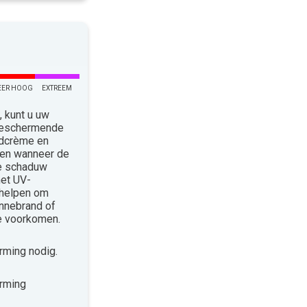
EER HOOG
EXTREEM
 kunt u uw
 Beschermende
ndcrème en
len wanneer de
de schaduw
met UV-
 helpen om
nnebrand of
te voorkomen.
ming nodig.
rming