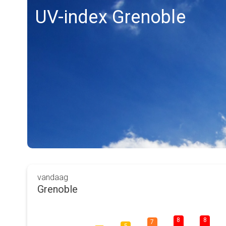
UV-index Grenoble
vandaag
Grenoble
8
8
7