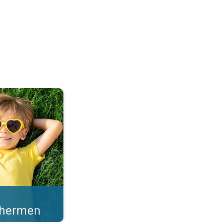
en sterke zonkracht. . .
schermen