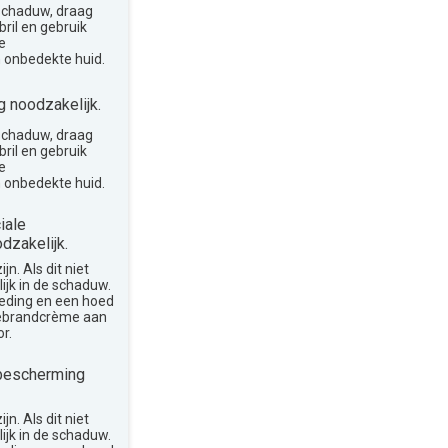
 schaduw, draag
ril en gebruik
e
 onbedekte huid.
 noodzakelijk.
 schaduw, draag
ril en gebruik
e
 onbedekte huid.
iale
dzakelijk.
n. Als dit niet
lijk in de schaduw.
leding en een hoed
nebrandcrème aan
r.
bescherming
n. Als dit niet
lijk in de schaduw.