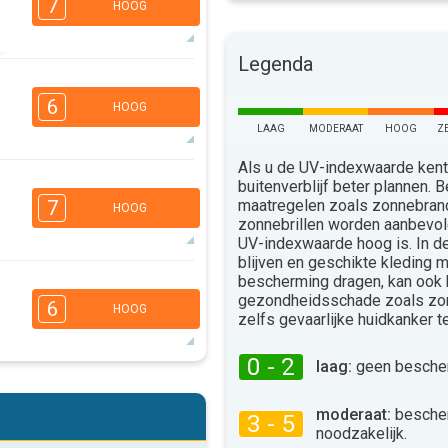
7
HOOG
Legenda
6
3
1
1
6
HOOG
16:00
18:00
LAAG
MODERAAT
HOOG
Z
35°
max
Als u de UV-indexwaarde kent,
5
buitenverblijf beter plannen.
4
3
1
maatregelen zoals zonnebra
7
HOOG
16:00
18:00
zonnebrillen worden aanbevo
UV-indexwaarde hoog is. In 
35°
max
blijven en geschikte kleding 
bescherming dragen, kan ook
6
4
3
gezondheidsschade zoals zo
1
6
HOOG
zelfs gevaarlijke huidkanker 
16:00
18:00
36°
0 - 2
max
laag:
geen bescher
6
4
3
2
moderaat:
besche
3 - 5
16:00
18:00
noodzakelijk.