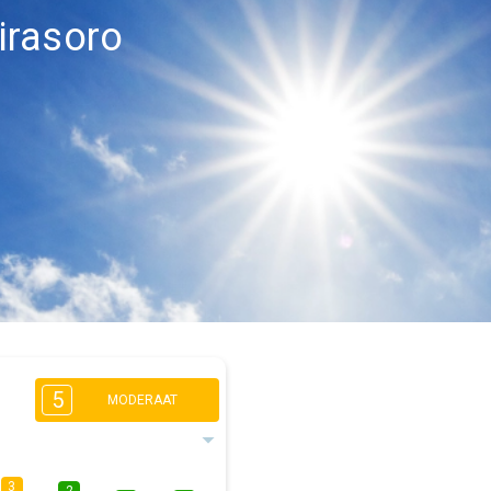
irasoro
5
MODERAAT
3