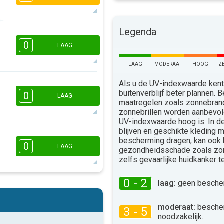
Legenda
16:00
18:00
0
LAAG
14°
max
LAAG
MODERAAT
HOOG
Z
Als u de UV-indexwaarde kent,
16:00
18:00
buitenverblijf beter plannen.
0
LAAG
maatregelen zoals zonnebra
13°
max
zonnebrillen worden aanbevo
UV-indexwaarde hoog is. In 
blijven en geschikte kleding 
16:00
18:00
bescherming dragen, kan ook
0
LAAG
gezondheidsschade zoals zo
19°
zelfs gevaarlijke huidkanker 
max
0 - 2
laag:
geen bescher
16:00
18:00
16°
moderaat:
besche
3 - 5
max
noodzakelijk.