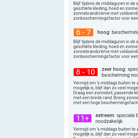
Blijf tijdens de middaguren in de
geschikte kleding, hoed en zonneb
zonnebrandcrème met voldoend
zonbeschermingsfactor voor een
6 - 7
hoog:
bescherming
Blijf tijdens de middaguren in de
geschikte kleding, hoed en zonneb
zonnebrandcrème met voldoend
zonbeschermingsfactor voor een
zeer hoog:
spec
8 - 10
bescherming noo
Vermijd om 's middags buiten te zij
mogelijk is, blijf dan zo veel moge
Draag een zonnebril, passende k
met een brede rand. Breng zon
met een hoge beschermingsfacto
extreem:
speciale 
11+
noodzakelijk.
Vermijd om 's middags buiten te zij
mogelijk is, blijf dan zo veel moge