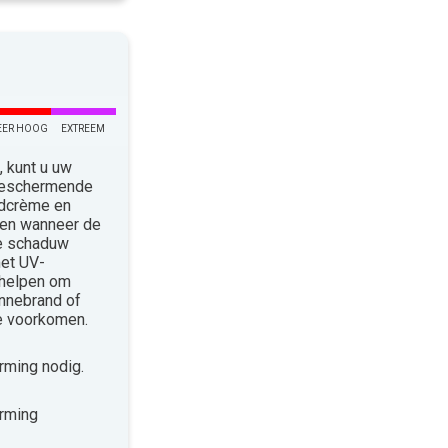
EER HOOG
EXTREEM
 kunt u uw
 Beschermende
ndcrème en
len wanneer de
de schaduw
met UV-
 helpen om
nnebrand of
te voorkomen.
ming nodig.
rming