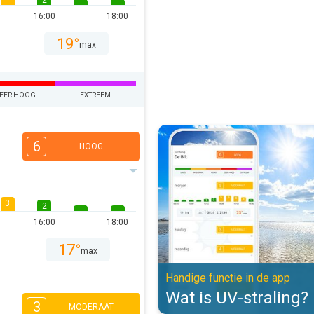
2
16:00
18:00
19°
max
EER HOOG
EXTREEM
Wat is UV-straling?. Handige func
6
HOOG
3
2
16:00
18:00
17°
max
Handige functie in de app
Wat is UV-straling?
3
MODERAAT