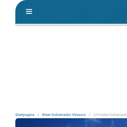
Startpagina
/
Weer Gobernador Virasoro
/
UV-index Gobernado