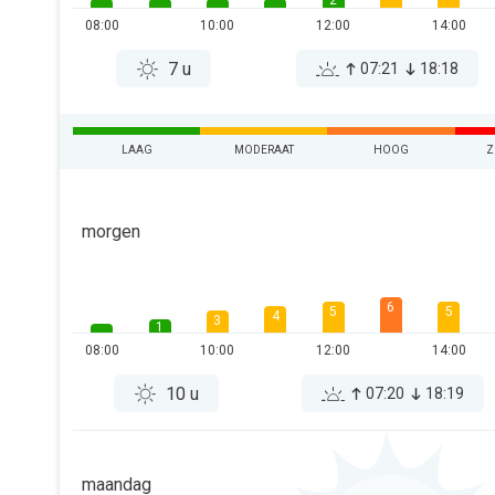
2
08:00
10:00
12:00
14:00
7 u
07:21
18:18
LAAG
MODERAAT
HOOG
Z
morgen
6
5
5
4
3
1
08:00
10:00
12:00
14:00
10 u
07:20
18:19
maandag