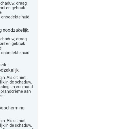
 schaduw, draag
ril en gebruik
e
 onbedekte huid.
 noodzakelijk.
 schaduw, draag
ril en gebruik
e
 onbedekte huid.
iale
dzakelijk.
n. Als dit niet
lijk in de schaduw.
leding en een hoed
nebrandcrème aan
r.
bescherming
n. Als dit niet
lijk in de schaduw.