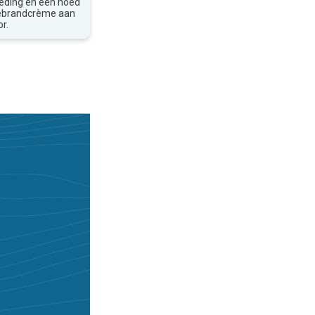
leding en een hoed
nebrandcrème aan
r.