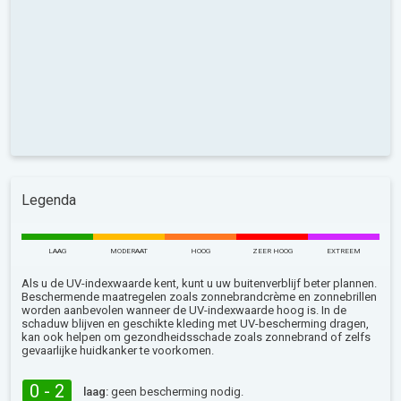
Legenda
LAAG
MODERAAT
HOOG
ZEER HOOG
EXTREEM
Als u de UV-indexwaarde kent, kunt u uw buitenverblijf beter plannen.
Beschermende maatregelen zoals zonnebrandcrème en zonnebrillen
worden aanbevolen wanneer de UV-indexwaarde hoog is. In de
schaduw blijven en geschikte kleding met UV-bescherming dragen,
kan ook helpen om gezondheidsschade zoals zonnebrand of zelfs
gevaarlijke huidkanker te voorkomen.
0 - 2
laag:
geen bescherming nodig.