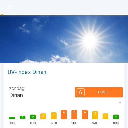
UV-index Dinan
zondag
6
HOOG
Dinan
6
6
6
5
4
3
3
2
2
1
08:00
10:00
12:00
14:00
16:00
18:00