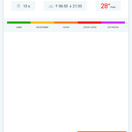
28°
13 u
06:53
21:33
max
LAAG
MODERAAT
HOOG
ZEER HOOG
EXTREEM