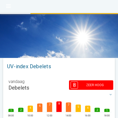
UV-index Debelets
vandaag
8
ZEER HOOG
Debelets
8
7
7
6
5
4
4
2
2
1
1
08:00
10:00
12:00
14:00
16:00
18:00