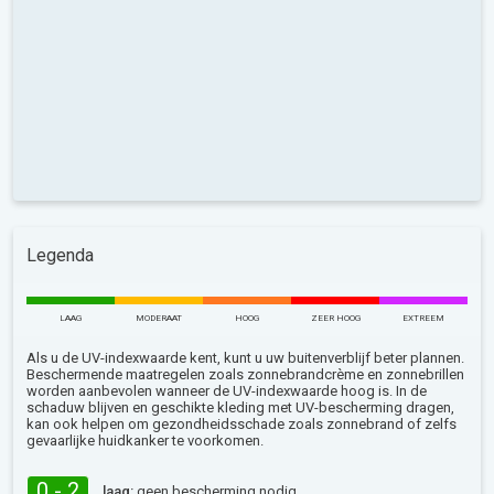
Legenda
LAAG
MODERAAT
HOOG
ZEER HOOG
EXTREEM
Als u de UV-indexwaarde kent, kunt u uw buitenverblijf beter plannen.
Beschermende maatregelen zoals zonnebrandcrème en zonnebrillen
worden aanbevolen wanneer de UV-indexwaarde hoog is. In de
schaduw blijven en geschikte kleding met UV-bescherming dragen,
kan ook helpen om gezondheidsschade zoals zonnebrand of zelfs
gevaarlijke huidkanker te voorkomen.
0 - 2
laag:
geen bescherming nodig.