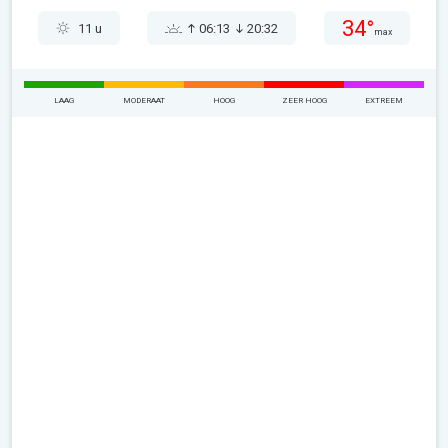
34°
11 u
06:13
20:32
max
LAAG
MODERAAT
HOOG
ZEER HOOG
EXTREEM