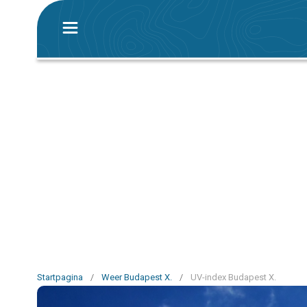
Startpagina
/
Weer Budapest X.
/
UV-index Budapest X.