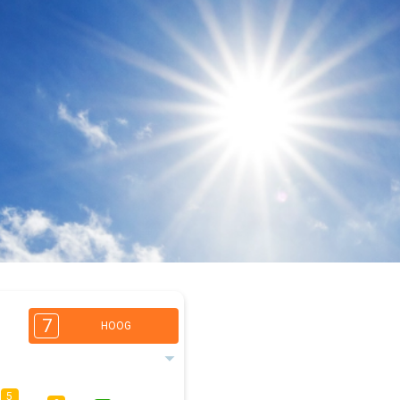
7
HOOG
5