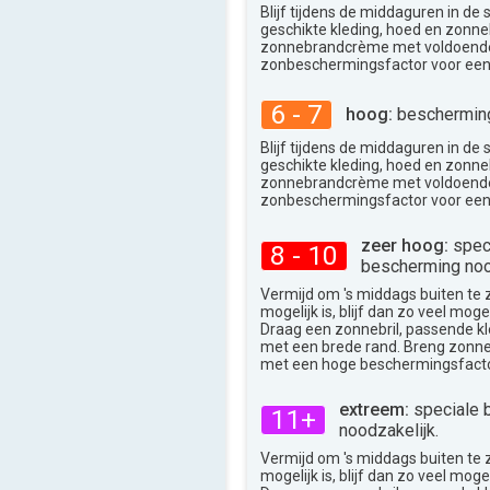
29°
max
Blijf tijdens de middaguren in de
geschikte kleding, hoed en zonneb
zonnebrandcrème met voldoend
zonbeschermingsfactor voor een
6 - 7
hoog:
bescherming
Blijf tijdens de middaguren in de
geschikte kleding, hoed en zonneb
zonnebrandcrème met voldoend
zonbeschermingsfactor voor een
zeer hoog:
spec
8 - 10
bescherming noo
Vermijd om 's middags buiten te zij
mogelijk is, blijf dan zo veel moge
Draag een zonnebril, passende k
met een brede rand. Breng zon
met een hoge beschermingsfacto
extreem:
speciale 
11+
noodzakelijk.
Vermijd om 's middags buiten te zij
mogelijk is, blijf dan zo veel moge