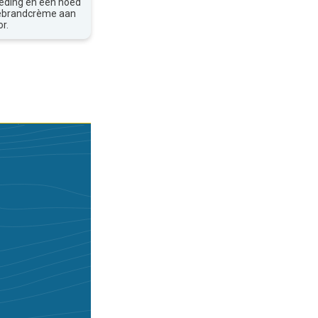
leding en een hoed
nebrandcrème aan
r.