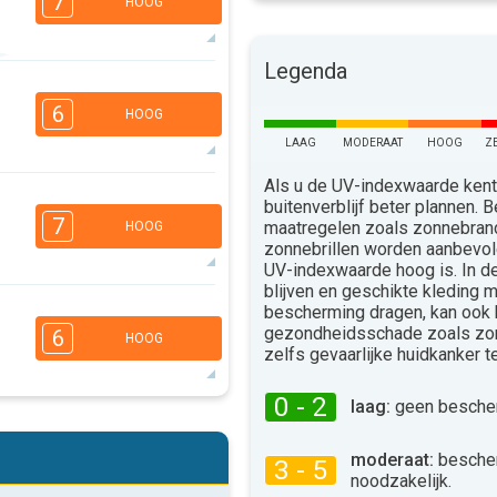
7
HOOG
Legenda
5
3
2
1
6
HOOG
16:00
18:00
LAAG
MODERAAT
HOOG
Z
36°
max
Als u de UV-indexwaarde kent,
4
buitenverblijf beter plannen.
3
1
1
7
maatregelen zoals zonnebra
HOOG
16:00
18:00
zonnebrillen worden aanbevo
UV-indexwaarde hoog is. In 
35°
max
blijven en geschikte kleding 
bescherming dragen, kan ook
4
3
2
1
gezondheidsschade zoals zo
6
HOOG
16:00
18:00
zelfs gevaarlijke huidkanker 
29°
max
0 - 2
laag:
geen bescher
4
3
2
1
moderaat:
besche
16:00
18:00
3 - 5
noodzakelijk.