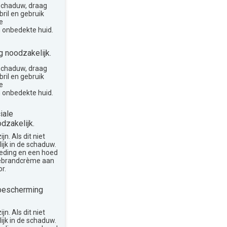
 schaduw, draag
ril en gebruik
e
 onbedekte huid.
 noodzakelijk.
 schaduw, draag
ril en gebruik
e
 onbedekte huid.
iale
dzakelijk.
n. Als dit niet
lijk in de schaduw.
leding en een hoed
nebrandcrème aan
r.
bescherming
n. Als dit niet
lijk in de schaduw.