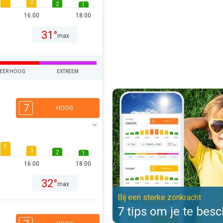
3
2
1
16:00
18:00
31°
max
EER HOOG
EXTREEM
7 tips om je te beschermen. Bij e
7
HOOG
5
3
2
1
16:00
18:00
32°
max
Bij een sterke zonkracht
7 tips om je te be