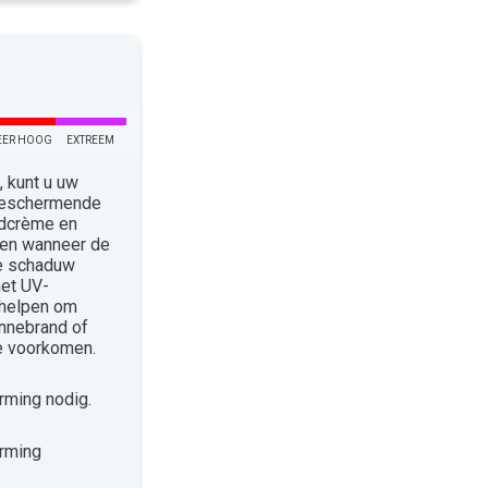
EER HOOG
EXTREEM
 kunt u uw
 Beschermende
ndcrème en
len wanneer de
de schaduw
met UV-
 helpen om
nnebrand of
te voorkomen.
ming nodig.
rming