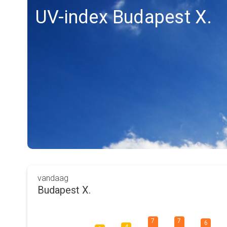
UV-index Budapest X.
vandaag
Budapest X.
7
7
6