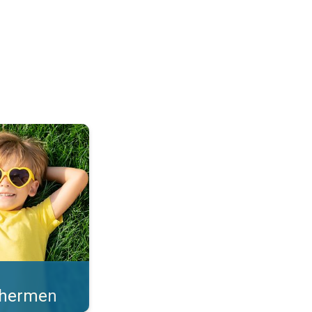
en sterke zonkracht. . .
schermen