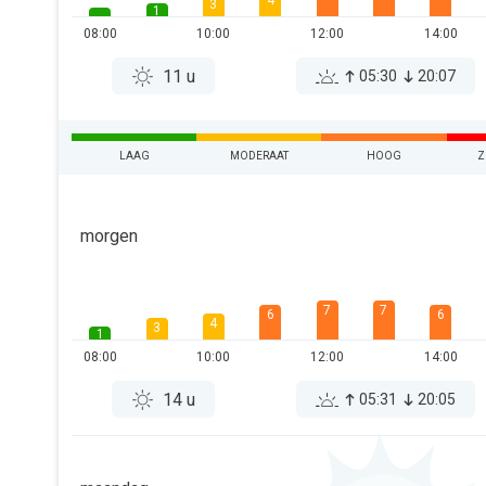
4
3
1
08:00
10:00
12:00
14:00
11 u
05:30
20:07
LAAG
MODERAAT
HOOG
Z
morgen
7
7
6
6
4
3
1
08:00
10:00
12:00
14:00
14 u
05:31
20:05