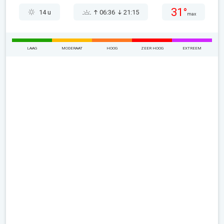
31°
14 u
06:36
21:15
max
LAAG
MODERAAT
HOOG
ZEER HOOG
EXTREEM