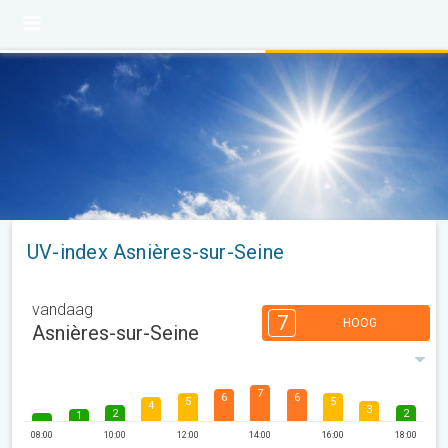
UV-index Asnières-sur-Seine
vandaag
7
HOOG
Asnières-sur-Seine
7
6
6
5
5
4
3
2
2
1
08:00
10:00
12:00
14:00
16:00
18:00