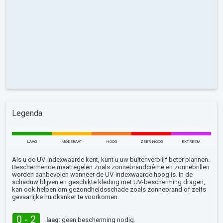
Legenda
LAAG
MODERAAT
HOOG
ZEER HOOG
EXTREEM
Als u de UV-indexwaarde kent, kunt u uw buitenverblijf beter plannen.
Beschermende maatregelen zoals zonnebrandcrème en zonnebrillen
worden aanbevolen wanneer de UV-indexwaarde hoog is. In de
schaduw blijven en geschikte kleding met UV-bescherming dragen,
kan ook helpen om gezondheidsschade zoals zonnebrand of zelfs
gevaarlijke huidkanker te voorkomen.
0 - 2
laag:
geen bescherming nodig.