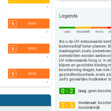
Legenda
5
4
3
2
6
HOOG
16:00
18:00
LAAG
MODERAAT
HOOG
Z
31°
max
Als u de UV-indexwaarde kent,
5
4
3
1
buitenverblijf beter plannen.
6
HOOG
16:00
18:00
maatregelen zoals zonnebra
zonnebrillen worden aanbevo
29°
UV-indexwaarde hoog is. In 
max
blijven en geschikte kleding 
5
4
3
bescherming dragen, kan ook
2
6
HOOG
gezondheidsschade zoals zo
16:00
18:00
zelfs gevaarlijke huidkanker 
27°
max
0 - 2
laag:
geen bescher
5
4
3
2
16:00
18:00
moderaat:
besche
3 - 5
noodzakelijk.
31°
max