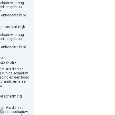
 schaduw, draag
ril en gebruik
e
 onbedekte huid.
 noodzakelijk.
 schaduw, draag
ril en gebruik
e
 onbedekte huid.
iale
dzakelijk.
n. Als dit niet
lijk in de schaduw.
leding en een hoed
nebrandcrème aan
r.
bescherming
n. Als dit niet
lijk in de schaduw.