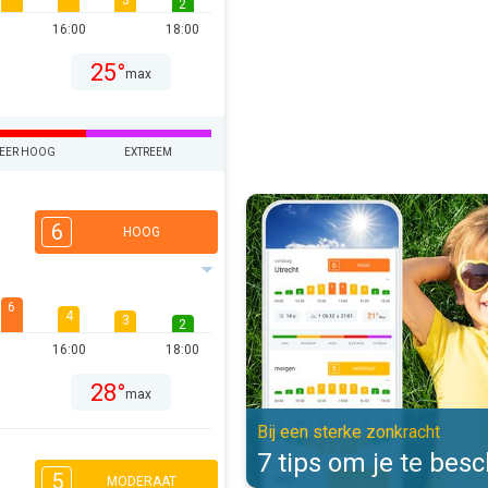
3
2
16:00
18:00
25°
max
EER HOOG
EXTREEM
7 tips om je te beschermen. Bij e
6
HOOG
6
4
3
2
16:00
18:00
28°
max
Bij een sterke zonkracht
7 tips om je te be
5
MODERAAT