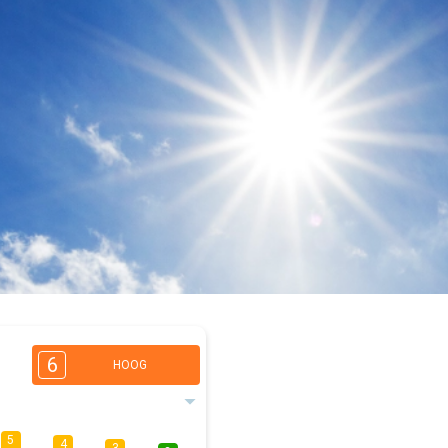
6
HOOG
5
4