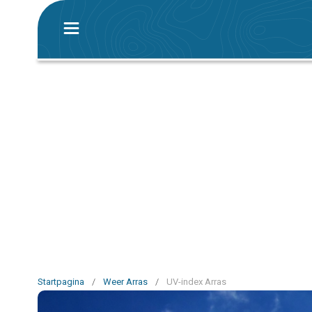
Startpagina
/
Weer Arras
/
UV-index Arras