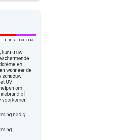
EER HOOG
EXTREEM
 kunt u uw
 Beschermende
ndcrème en
len wanneer de
de schaduw
met UV-
 helpen om
nnebrand of
te voorkomen.
ming nodig.
rming