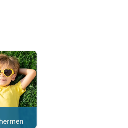
en sterke zonkracht. . .
schermen