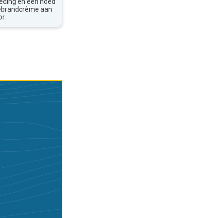
leding en een hoed
nebrandcrème aan
r.