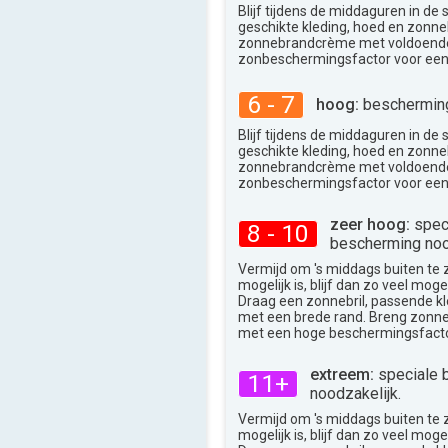
Blijf tijdens de middaguren in de
geschikte kleding, hoed en zonneb
zonnebrandcrème met voldoend
zonbeschermingsfactor voor een
6 - 7
hoog:
bescherming
Blijf tijdens de middaguren in de
geschikte kleding, hoed en zonneb
zonnebrandcrème met voldoend
zonbeschermingsfactor voor een
zeer hoog:
spec
8 - 10
bescherming noo
Vermijd om 's middags buiten te zij
mogelijk is, blijf dan zo veel moge
Draag een zonnebril, passende k
met een brede rand. Breng zon
met een hoge beschermingsfacto
extreem:
speciale 
11+
noodzakelijk.
Vermijd om 's middags buiten te zij
mogelijk is, blijf dan zo veel moge