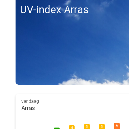
UV-index Arras
vandaag
Arras
6
5
5
4