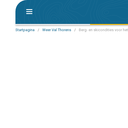
Startpagina
/
Weer Val Thorens
/
Berg- en skicondities voor he