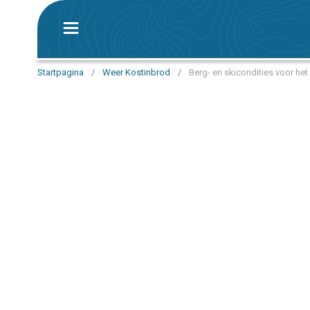
Startpagina
/
Weer Kostinbrod
/
Berg- en skicondities voor he