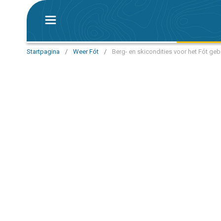
Startpagina
/
Weer Fót
/
Berg- en skicondities voor het Fót geb