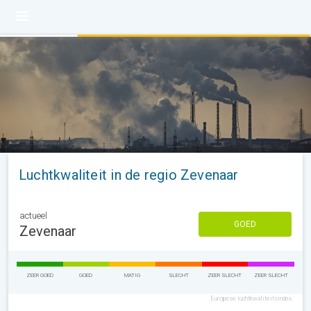
Luchtkwaliteit in de regio Zevenaar
actueel
GOED
Zevenaar
ZEER GOED
GOED
MATIG
SLECHT
ZEER SLECHT
ZEER SLECHT
Europese luchtkwaliteitsindex