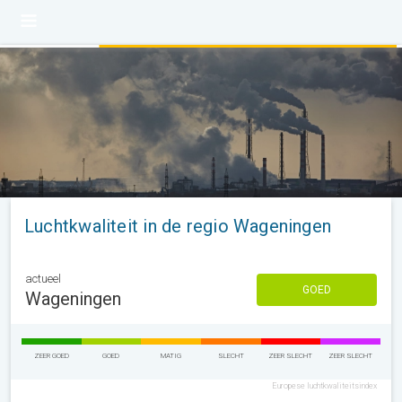
Luchtkwaliteit in de regio Wageningen
actueel
GOED
Wageningen
ZEER GOED
GOED
MATIG
SLECHT
ZEER SLECHT
ZEER SLECHT
Europese luchtkwaliteitsindex