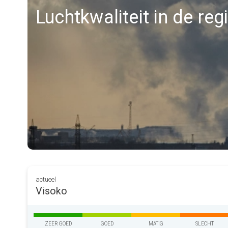
Luchtkwaliteit in de re
actueel
Visoko
ZEER GOED
GOED
MATIG
SLECHT