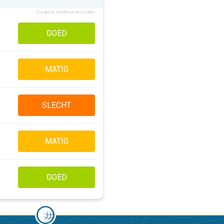
Europese luchtkwaliteitsindex
GOED
MATIG
SLECHT
MATIG
GOED