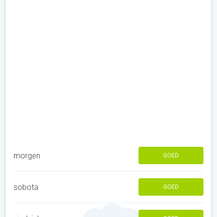
morgen
GOED
sobota
GOED