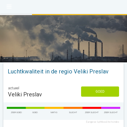
Luchtkwaliteit in de regio Veliki Preslav
actueel
GOED
Veliki Preslav
ZEER GOED
GOED
MATIG
SLECHT
ZEER SLECHT
ZEER SLECHT
Europese luchtkwaliteitsindex