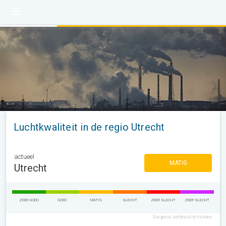
Luchtkwaliteit in de regio Utrecht
actueel
MATIG
Utrecht
ZEER GOED
GOED
MATIG
SLECHT
ZEER SLECHT
ZEER SLECHT
Europese luchtkwaliteitsindex