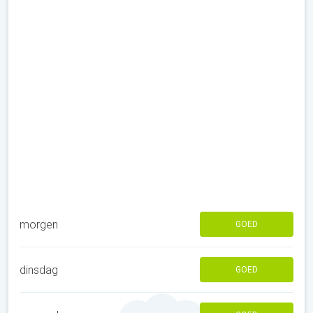
morgen
GOED
dinsdag
GOED