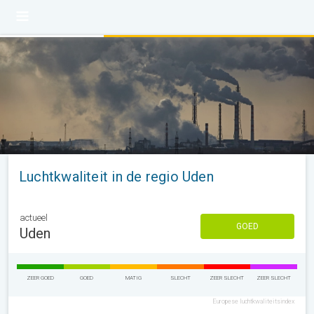
Luchtkwaliteit in de regio Uden
actueel
GOED
Uden
ZEER GOED
GOED
MATIG
SLECHT
ZEER SLECHT
ZEER SLECHT
Europese luchtkwaliteitsindex