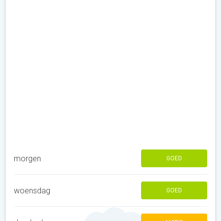
morgen
GOED
woensdag
GOED