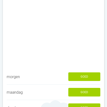
morgen
GOED
maandag
GOED