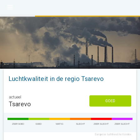
Luchtkwaliteit in de regio Tsarevo
actueel
GOED
Tsarevo
ZEER GOED
GOED
MATIG
SLECHT
ZEER SLECHT
ZEER SLECHT
Europese luchtkwaliteitsindex