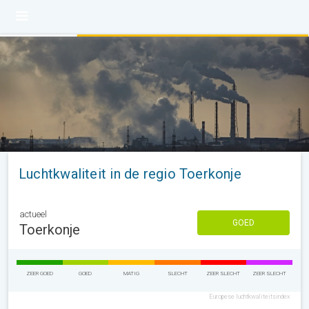
Luchtkwaliteit in de regio Toerkonje
actueel
GOED
Toerkonje
ZEER GOED
GOED
MATIG
SLECHT
ZEER SLECHT
ZEER SLECHT
Europese luchtkwaliteitsindex