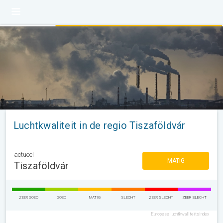
Luchtkwaliteit in de regio Tiszaföldvár
actueel
MATIG
Tiszaföldvár
ZEER GOED
GOED
MATIG
SLECHT
ZEER SLECHT
ZEER SLECHT
Europese luchtkwaliteitsindex