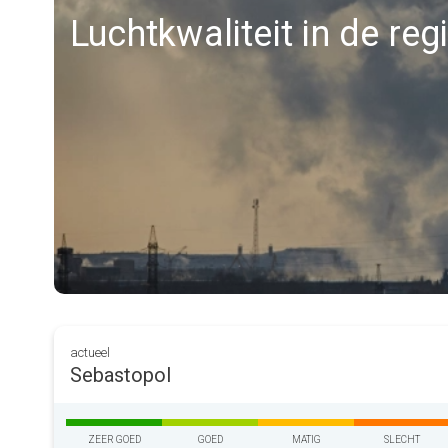
Luchtkwaliteit in de re
actueel
Sebastopol
ZEER GOED
GOED
MATIG
SLECHT