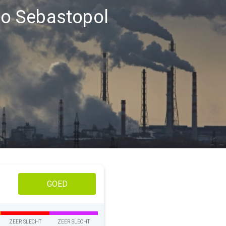
gio Sebastopol
GOED
ZEER SLECHT
ZEER SLECHT