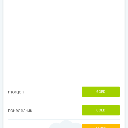
morgen
GOED
понеделник
GOED