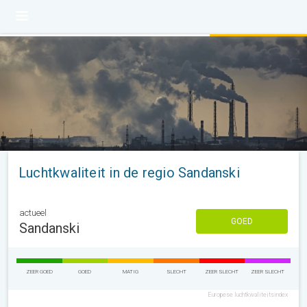
Luchtkwaliteit in de regio Sandanski
actueel
GOED
Sandanski
ZEER GOED
GOED
MATIG
SLECHT
ZEER SLECHT
ZEER SLECHT
Europese luchtkwaliteitsindex