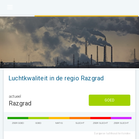
Luchtkwaliteit in de regio Razgrad
actueel
GOED
Razgrad
ZEER GOED
GOED
MATIG
SLECHT
ZEER SLECHT
ZEER SLECHT
Europese luchtkwaliteitsindex