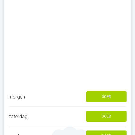
morgen
GOED
zaterdag
GOED