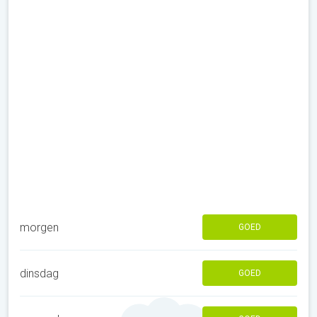
morgen
GOED
dinsdag
GOED