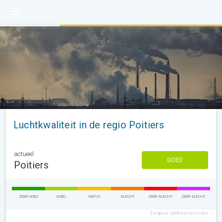
Luchtkwaliteit in de regio Poitiers
actueel
GOED
Poitiers
ZEER GOED
GOED
MATIG
SLECHT
ZEER SLECHT
ZEER SLECHT
Europese luchtkwaliteitsindex