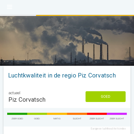
Luchtkwaliteit in de regio Piz Corvatsch
actueel
GOED
Piz Corvatsch
ZEER GOED
GOED
MATIG
SLECHT
ZEER SLECHT
ZEER SLECHT
Europese luchtkwaliteitsindex