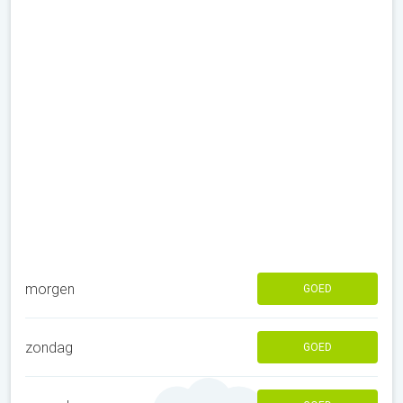
morgen
GOED
zondag
GOED