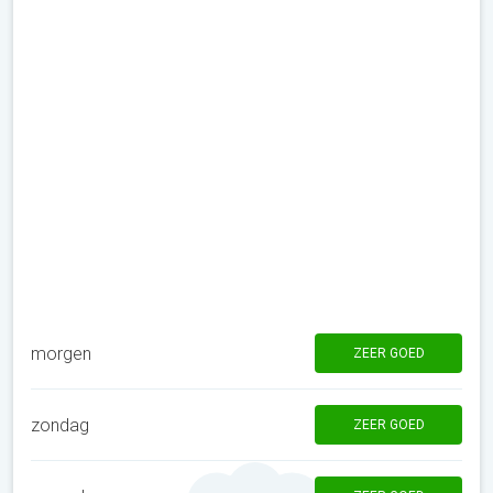
morgen
ZEER GOED
zondag
ZEER GOED