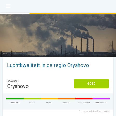
Luchtkwaliteit in de regio Oryahovo
actueel
GOED
Oryahovo
ZEER GOED
GOED
MATIG
SLECHT
ZEER SLECHT
ZEER SLECHT
Europese luchtkwaliteitsindex