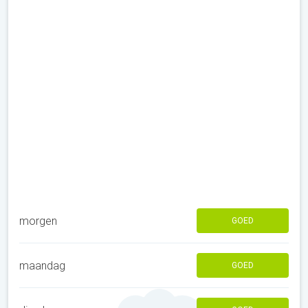
morgen
GOED
maandag
GOED