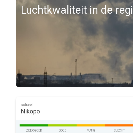
Luchtkwaliteit in de reg
actueel
Nikopol
ZEER GOED
GOED
MATIG
SLECHT