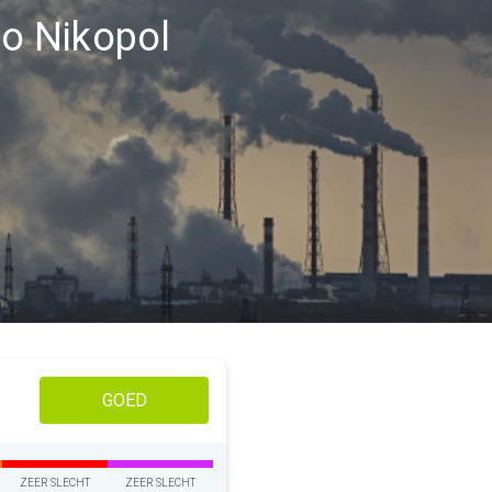
io Nikopol
GOED
ZEER SLECHT
ZEER SLECHT