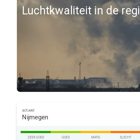
Luchtkwaliteit in de re
actueel
Nijmegen
ZEER GOED
GOED
MATIG
SLECHT