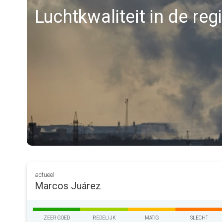
Luchtkwaliteit in de re
actueel
Marcos Juárez
ZEER GOED
REDELIJK
MATIG
SLECHT