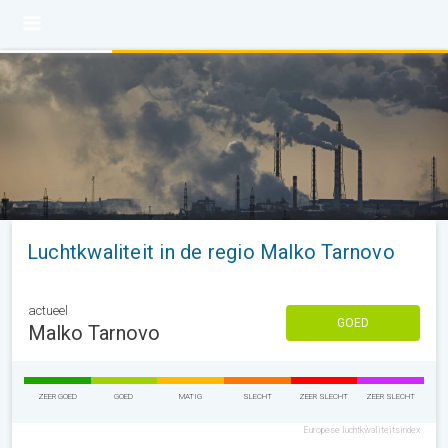
Luchtkwaliteit in de regio Malko Tarnovo
actueel
GOED
Malko Tarnovo
ZEER GOED
GOED
MATIG
SLECHT
ZEER SLECHT
ZEER SLECHT
Europese luchtkwaliteitsindex