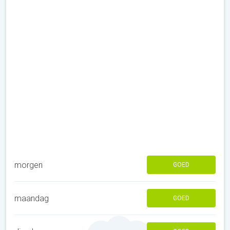
morgen
GOED
maandag
GOED