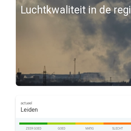
Luchtkwaliteit in de reg
actueel
Leiden
ZEER GOED
GOED
MATIG
SLECHT