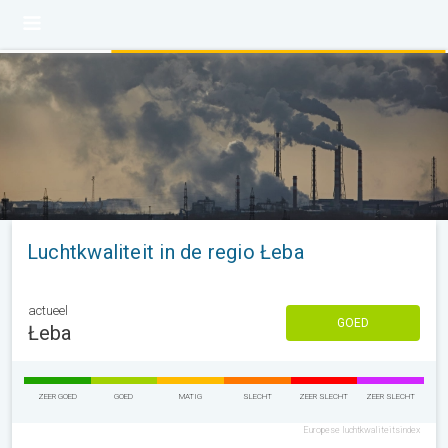
Luchtkwaliteit in de regio Łeba
actueel
GOED
Łeba
ZEER GOED
GOED
MATIG
SLECHT
ZEER SLECHT
ZEER SLECHT
Europese luchtkwaliteitsindex