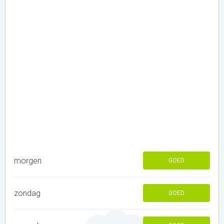
morgen
GOED
zondag
GOED